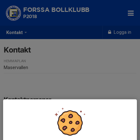
FORSSA BOLLKLUBB
P2018
Logga in
Kontakt
Kontakt
HEMMAPLAN
Maservallen
Kontaktpersoner
Elvan Cicen
Ansvarig
073-656 54 60
elvan12@hotmail.com