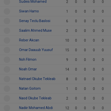
Sudeis Mohamed
2
0
0
0
0
Siwan Hamo
1
0
0
0
0
Senay Teclu Baslosi
6
0
0
0
0
Saalim Ahmed Muse
2
0
0
0
0
Reber Akcan
10
0
0
0
0
Omar Daauub Yuusuf
15
0
0
0
0
Noh Filmon
9
0
0
0
0
Noah Omar
14
0
0
0
0
Natnael Okube Tekleab
8
0
0
0
0
Natan Goitom
1
0
0
0
0
Naod Okube Tekleab
2
0
0
0
0
Nadiir Mohamed Abdi
12
0
0
0
0