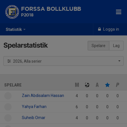
FORSSA BOLLKLUBB
P2018
Logga in
Statistik
Spelarstatistik
Spelare
Lag
2026, Alla serier
SPELARE
Zain Abdisalam Hassan
4
0
0
0
0
Yahya Farhan
6
0
0
0
0
Suheib Omar
4
0
0
0
0