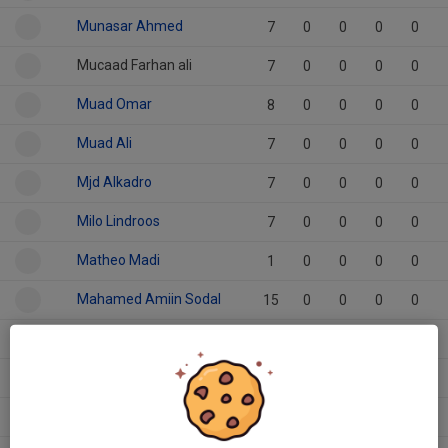
Munasar Ahmed
7
0
0
0
0
Mucaad Farhan ali
7
0
0
0
0
Muad Omar
8
0
0
0
0
Muad Ali
7
0
0
0
0
Mjd Alkadro
7
0
0
0
0
Milo Lindroos
7
0
0
0
0
Matheo Madi
1
0
0
0
0
Mahamed Amiin Sodal
15
0
0
0
0
Khalid Bersanov
12
0
0
0
0
izedin Akcan
1
0
0
0
0
ishak Ertekin
7
0
0
0
0