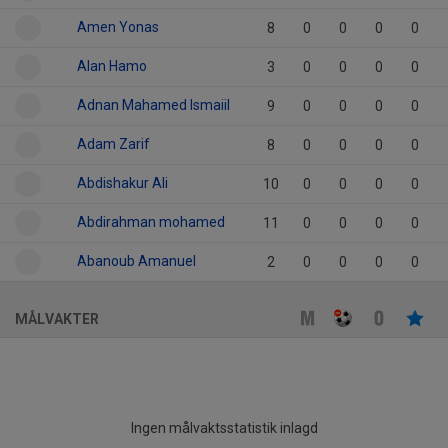
Amen Yonas
8
0
0
0
0
Alan Hamo
3
0
0
0
0
Adnan Mahamed Ismaiil
9
0
0
0
0
Adam Zarif
8
0
0
0
0
Abdishakur Ali
10
0
0
0
0
Abdirahman mohamed
11
0
0
0
0
Abanoub Amanuel
2
0
0
0
0
MÅLVAKTER
Ingen målvaktsstatistik inlagd