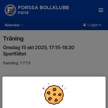
FORSSA BOLLKLUBB
P2018
Logga in
Kalender
Träning
Onsdag 15 okt 2025, 17:15-18:30
Sportfältet
Samling: 17:15