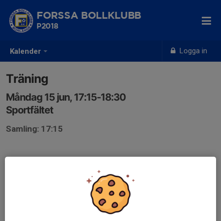
FORSSA BOLLKLUBB
P2018
Logga in
Kalender
Träning
Måndag 15 jun, 17:15-18:30
Sportfältet
Samling: 17:15