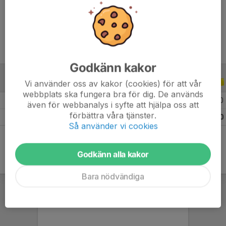
Ålder
8 år
Godkänn kakor
Vi använder oss av kakor (cookies) för att vår
ALLA SERIER
ALLA ÅR
webbplats ska fungera bra för dig. De används
2026
8
0
0
0
även för webbanalys i syfte att hjälpa oss att
förbättra våra tjänster.
Totalt
8
0
0
0
Så använder vi cookies
Godkänn alla kakor
Bara nödvändiga