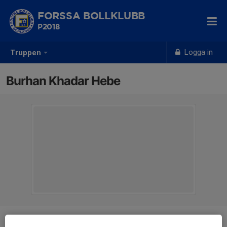
FORSSA BOLLKLUBB
P2018
Logga in
Truppen
Burhan Khadar Hebe
Position
-