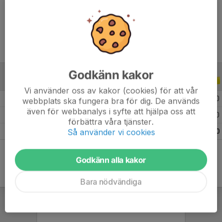
Ålder
7 år
Godkänn kakor
ALLA SERIER
ALLA ÅR
Vi använder oss av kakor (cookies) för att vår
2026
7
0
0
0
webbplats ska fungera bra för dig. De används
även för webbanalys i syfte att hjälpa oss att
2025
4
0
0
0
förbättra våra tjänster.
Så använder vi cookies
Totalt
11
0
0
0
Godkänn alla kakor
Bara nödvändiga