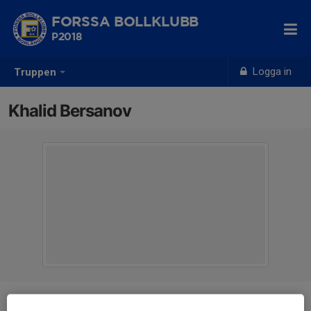
FORSSA BOLLKLUBB
P2018
Logga in
Truppen
Khalid Bersanov
Position
-