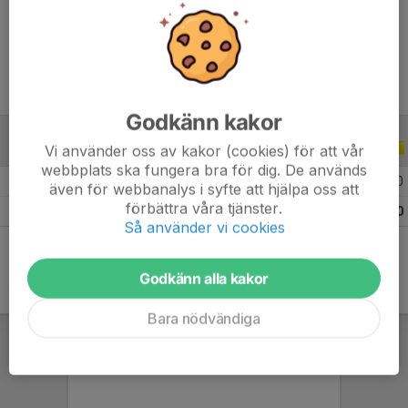
Ålder
8 år
Godkänn kakor
Vi använder oss av kakor (cookies) för att vår
ALLA SERIER
ALLA ÅR
webbplats ska fungera bra för dig. De används
2026
12
0
0
0
även för webbanalys i syfte att hjälpa oss att
förbättra våra tjänster.
Totalt
12
0
0
0
Så använder vi cookies
Godkänn alla kakor
Bara nödvändiga