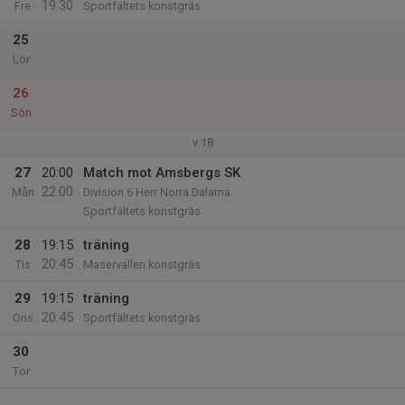
19:30
Fre
Sportfältets konstgräs
25
Lör
26
Sön
v.18
27
20:00
Match mot Amsbergs SK
22:00
Mån
Division 6 Herr Norra Dalarna
Sportfältets konstgräs
28
19:15
träning
20:45
Tis
Maservallen konstgräs
29
19:15
träning
20:45
Ons
Sportfältets konstgräs
30
Tor