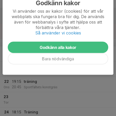
Godkänn kakor
19:30
Fre
Sportfältets konstgräs
Vi använder oss av kakor (cookies) för att vår
18
webbplats ska fungera bra för dig. De används
Lör
även för webbanalys i syfte att hjälpa oss att
förbättra våra tjänster.
19
Så använder vi cookies
Sön
v.17
Godkänn alla kakor
20
Mån
Bara nödvändiga
21
19:15
träning
20:45
Tis
Maservallen konstgräs
22
19:15
träning
20:45
Ons
Sportfältets konstgräs
23
Tor
24
18:15
Träning