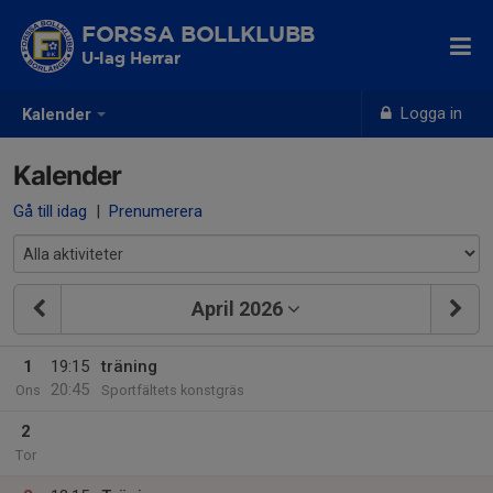
FORSSA BOLLKLUBB
U-lag Herrar
Logga in
Kalender
Kalender
Gå till idag
|
Prenumerera
April 2026
1
19:15
träning
20:45
Ons
Sportfältets konstgräs
2
Tor