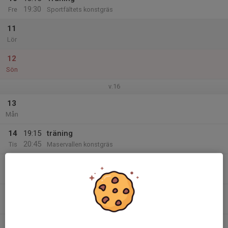
19:30
Fre
Sportfältets konstgräs
11
Lör
12
Sön
v.16
13
Mån
14
19:15
träning
20:45
Tis
Maservallen konstgräs
15
19:15
träning
20:45
Ons
Sportfältets konstgräs
16
Tor
17
18:15
Träning