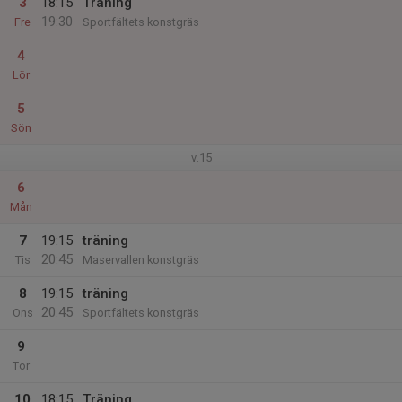
3
18:15
Träning
19:30
Fre
Sportfältets konstgräs
4
Lör
5
Sön
v.15
6
Mån
7
19:15
träning
20:45
Tis
Maservallen konstgräs
8
19:15
träning
20:45
Ons
Sportfältets konstgräs
9
Tor
10
18:15
Träning