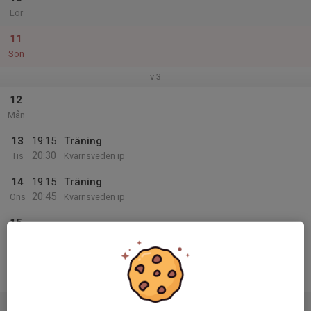
Lör
11
Sön
v.3
12
Mån
13
19:15
Träning
20:30
Tis
Kvarnsveden ip
14
19:15
Träning
20:45
Ons
Kvarnsveden ip
15
Tor
16
18:15
Träning
19:30
Fre
Kvarnsveden ip
17