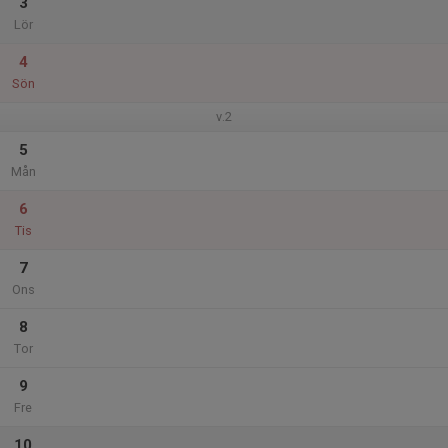
3
Lör
4
Sön
v.2
5
Mån
6
Tis
7
Ons
8
Tor
9
Fre
10