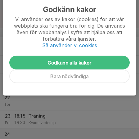
Lör
Godkänn kakor
18
Vi använder oss av kakor (cookies) för att vår
Sön
webbplats ska fungera bra för dig. De används
även för webbanalys i syfte att hjälpa oss att
v.4
förbättra våra tjänster.
19
Så använder vi cookies
Mån
20
19:15
Träning
Godkänn alla kakor
20:30
Tis
Kvarnsveden ip
Bara nödvändiga
21
19:15
Träning
20:45
Ons
Kvarnsveden ip
22
Tor
23
18:15
Träning
19:30
Fre
Kvarnsveden ip
24