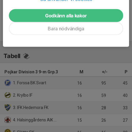
Inget referat skrivet
Godkänn alla kakor
Bara nödvändiga
Tabell
Pojkar Division 3 9-m Grp.3
M
+/-
P
1. Forssa BK Svart
16
95
45
2. Krylbo IF
16
59
40
3. IFK Hedemora FK
16
28
33
4. Hälsinggårdens AIK Fotboll
15
26
27