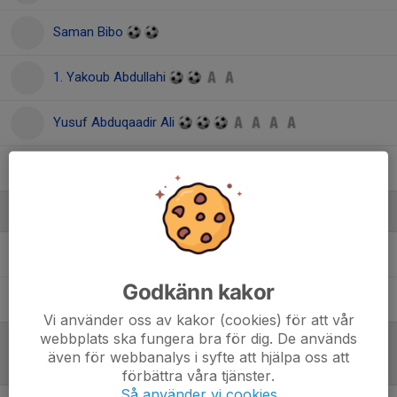
Saman Bibo
1. Yakoub Abdullahi
Yusuf Abduqaadir Ali
Yusuf Ertekin
Ledare
Joakim Söderlind
Tränare
Godkänn kakor
Sirwan Fatah
Assisterande tränare
Vi använder oss av kakor (cookies) för att vår
webbplats ska fungera bra för dig. De används
även för webbanalys i syfte att hjälpa oss att
Referat
förbättra våra tjänster.
Så använder vi cookies