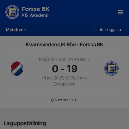
Forssa BK
P15 Akademi
Logga in
Matcher
Kvarnsvedens IK Röd - Forssa BK
Pojkar Division 3 9-m Grp.3
0 - 19
14 jun 2025, 10:30, Stora
Ensoplanen
Samling 09:15
Laguppställning