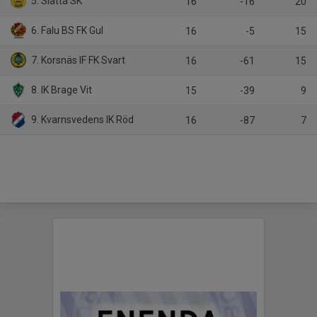
5. Slätta SK
16
-16
20
6. Falu BS FK Gul
16
-5
15
7. Korsnäs IF FK Svart
16
-61
15
8. IK Brage Vit
15
-39
9
9. Kvarnsvedens IK Röd
16
-87
7