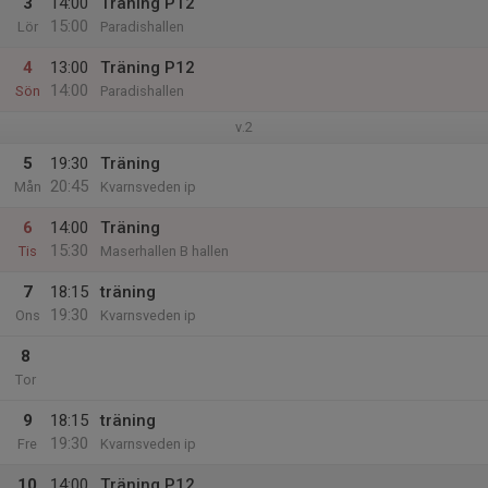
3
14:00
Träning P12
15:00
Lör
Paradishallen
4
13:00
Träning P12
14:00
Sön
Paradishallen
v.2
5
19:30
Träning
20:45
Mån
Kvarnsveden ip
6
14:00
Träning
15:30
Tis
Maserhallen B hallen
7
18:15
träning
19:30
Ons
Kvarnsveden ip
8
Tor
9
18:15
träning
19:30
Fre
Kvarnsveden ip
10
14:00
Träning P12