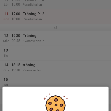
15:00
Lör
Paradishallen
11
17:00
Träning P12
18:00
Sön
Paradishallen
v.3
12
19:30
Träning
20:45
Mån
Kvarnsveden ip
13
Tis
14
18:15
träning
19:30
Ons
Kvarnsveden ip
15
Tor
16
18:15
träning
19:30
Fre
Kvarnsveden ip
17
18:00
Träning P12