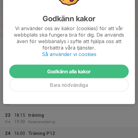
19:30
Lör
Paradishallen
18
08:00
Träning P12
Godkänn kakor
09:30
Sön
Paradishallen
Vi använder oss av kakor (cookies) för att vår
v.4
webbplats ska fungera bra för dig. De används
även för webbanalys i syfte att hjälpa oss att
19
19:30
Träning
förbättra våra tjänster.
20:45
Mån
Kvarnsveden ip
Så använder vi cookies
20
Tis
Godkänn alla kakor
21
18:15
träning
Bara nödvändiga
19:30
Ons
Kvarnsveden ip
22
Tor
23
18:15
träning
19:30
Fre
Kvarnsveden ip
24
16:00
Träning P12