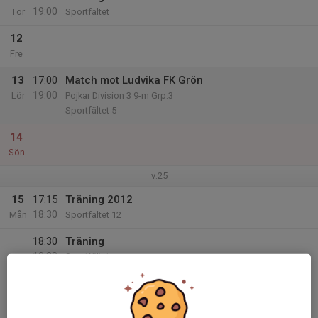
19:00
Tor
Sportfältet
12
Fre
13
17:00
Match mot Ludvika FK Grön
19:00
Lör
Pojkar Division 3 9-m Grp.3
Sportfältet 5
14
Sön
v.25
15
17:15
Träning 2012
18:30
Mån
Sportfältet 12
18:30
Träning
19:30
Sportfältet
16
17:15
Träning 2012
18:30
Tis
Sportfältet