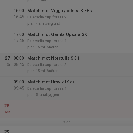
16:00
Match mot Viggbyholms IK FF vit
16:45
Dalecarlia cup forssa 2
plan 4 am berglund
17:00
Match mot Gamla Upsala SK
17:45
Dalecarlia cup forssa 1
plan 15 miljönären
27
08:00
Match mot Norrtulls SK 1
08:45
Lör
Dalecarlia cup forssa 2
plan 15 miljönären
09:00
Match mot Ursvik IK gul
09:45
Dalecarlia cup forssa 1
plan 5 tunabyggen
28
Sön
v.27
29