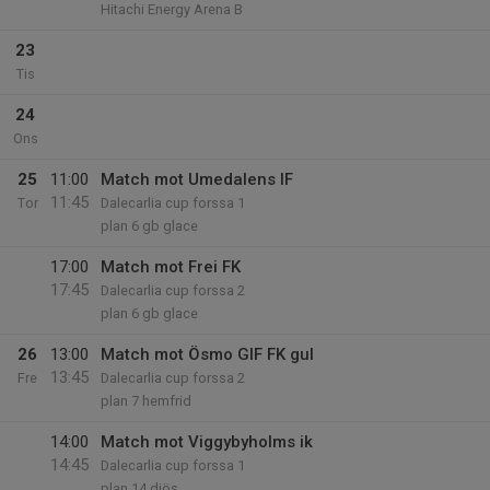
Hitachi Energy Arena B
23
Tis
24
Ons
25
11:00
Match mot Umedalens IF
11:45
Tor
Dalecarlia cup forssa 1
plan 6 gb glace
17:00
Match mot Frei FK
17:45
Dalecarlia cup forssa 2
plan 6 gb glace
26
13:00
Match mot Ösmo GIF FK gul
13:45
Fre
Dalecarlia cup forssa 2
plan 7 hemfrid
14:00
Match mot Viggybyholms ik
14:45
Dalecarlia cup forssa 1
plan 14 diös