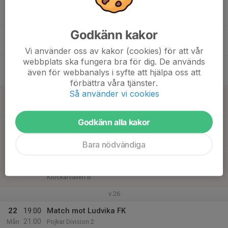
18:30
Träning 2012
19:30
Sportfältet
Godkänn kakor
17
19:00
Träning
20:30
Ons
Sportfältet
Vi använder oss av kakor (cookies) för att vår
webbplats ska fungera bra för dig. De används
18
19:00
Träning
även för webbanalys i syfte att hjälpa oss att
20:30
Tor
Sportfältet
förbättra våra tjänster.
Så använder vi cookies
19
Fre
Godkänn alla kakor
20
Lör
Bara nödvändiga
21
19:00
Match mot Skogsbo-Avesta IF
21:00
Sön
Pojkar Division 3 9-m Grp.3
Klockarvallen B
v.26
22
19:00
Match mot Ludvika FK
21:00
Mån
Pojkar Division 2