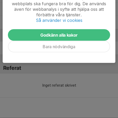
webbplats ska fungera bra för dig. De används
även för webbanalys i syfte att hjälpa oss att
Suheib Omar
förbättra våra tjänster.
Så använder vi cookies
Zain Abdisalam Hassan
Godkänn alla kakor
Ledare
Bara nödvändiga
Eldin Grudic
Tränare
Referat
Inget referat skrivet