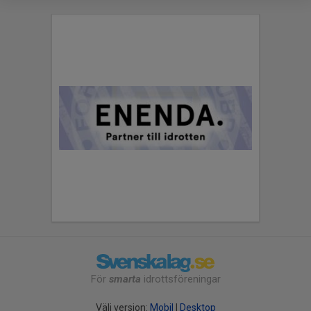
För
smarta
idrottsföreningar
Välj version:
Mobil
|
Desktop