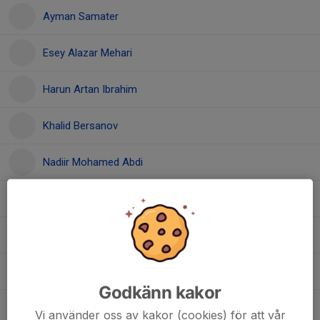
Ayman Samater
Esey Alazar Mehari
Harun Artan Ibrahim
Khalid Bersanov
Nadiir Mohamed Abdi
Noah Omar
Omar Daauub Yuusuf
Saalim Ahmed Muse
Godkänn kakor
Senay Teclu Baslosi
Vi använder oss av kakor (cookies) för att vår