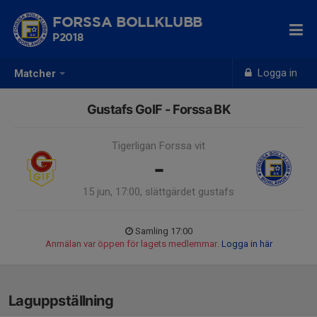
FORSSA BOLLKLUBB
P2018
Logga in
Matcher
Gustafs GoIF - Forssa BK
Tigerligan Forssa vit
-
15 jun, 17:00, slättgärdet gustafs
Samling 17:00
Anmälan var öppen för lagets medlemmar.
Logga in här
Laguppställning