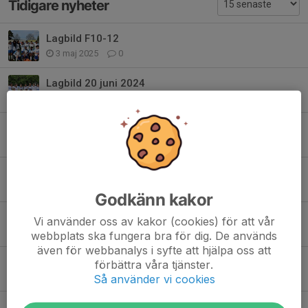
Tidigare nyheter
Lagbild F10-12
3 maj 2025
0
Lagbild 20 juni 2024
20 jun 2024
0
Forssa BK-Malung IF
26 aug 2023
0
Forssa BK-IF Tunabro
26 aug 2023
0
Godkänn kakor
Forssa - Leksands IF FK
Vi använder oss av kakor (cookies) för att vår
14 aug 2023
0
webbplats ska fungera bra för dig. De används
även för webbanalys i syfte att hjälpa oss att
Forssa BK - Sälen/Lima
förbättra våra tjänster.
21 maj 2023
2
Så använder vi cookies
Forssa - Vika