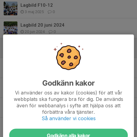
Lagbild F10-12
3 maj 2025
0
Lagbild 20 juni 2024
20 jun 2024
0
Forssa BK-Malung IF
26 aug 2023
0
Forssa BK-IF Tunabro
26 aug 2023
0
Godkänn kakor
Forssa - Leksands IF FK
14 aug 2023
0
Vi använder oss av kakor (cookies) för att vår
webbplats ska fungera bra för dig. De används
Forssa BK - Sälen/Lima
även för webbanalys i syfte att hjälpa oss att
förbättra våra tjänster.
21 maj 2023
2
Så använder vi cookies
Forssa - Vika
14 maj 2023
0
Godkänn alla kakor