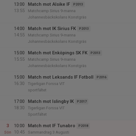
13:00
Match mot Alsike IF
P2013
13:55
Matchcamp Sirius 9-manna
Johannesbäckskolans Konstgräs
14:00
Match mot IK Sirius FK
P2013
14:55
Matchcamp Sirius 9-manna
Johannesbäckskolans Konstgräs
15:00
Match mot Enköpings SK FK
P2013
15:55
Matchcamp Sirius 9-manna
Johannesbäckskolans Konstgräs
15:00
Match mot Leksands IF Fotboll
P2016
16:30
Tigerligan Forssa VIT
sportfältet
17:00
Match mot Islingby IK
P2017
18:30
Tigerligan Forssa VIT
Sportfältet
3
10:00
Match mot IF Tunabro
P2018
10:45
Sön
Sammandrag 3 Augusti