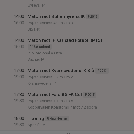
Gyllevallen
14:00
Match mot Bullermyrens IK
P2013
16:00
Pojkar Division 4 9-m Grp.3
Skvalet
14:00
Match mot IF Karlstad Fotboll (P15)
16:00
P16 Akademi
P15 Regional Västra
Våxnäs IP
17:00
Match mot Kvarnsvedens IK Blå
P2013
19:00
Pojkar Division 5 7-m Grp.2
Kvarnsvedens IP
17:30
Match mot Falu BS FK Gul
P2015
19:30
Pojkar Division 7 7-m Grp.5
Kopparvallen Konstgräs 7 mot 7 2 södra
18:00
Träning
U-lag Herrar
19:30
Sportfältet