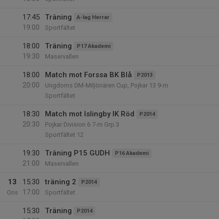
17:45
Träning
A-lag Herrar
19:00
Sportfältet
18:00
Träning
P17 Akademi
19:30
Maservallen
18:00
Match mot Forssa BK Blå
P2013
20:00
Ungdoms DM-Miljönären Cup, Pojkar 13 9-m
Sportfältet
18:30
Match mot Islingby IK Röd
P2014
20:30
Pojkar Division 6 7-m Grp.3
Sportfältet 12
19:30
Träning P15 GUDH
P16 Akademi
21:00
Maservallen
13
15:30
träning 2
P2014
17:00
Ons
Sportfältet
15:30
Träning
P2014