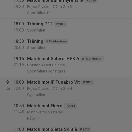
17:30
Match mot Bullermyrens IK
P2015
19:30
Pojkar Division 7 7-m Grp.3
Sportfältet 12
18:00
Träning P12
P2012
19:00
Sportfältet
18:30
Träning
P15 Akademi
20:00
Sportfältet
19:15
Match mot Säters IF FK A
A-lag Herrar
21:15
Division 4 Herr Dalarna
Sportfältets konstgräs
9
10:00
Match mot IF Tunabro Vit
P2015
12:00
Lör
Pojkar Division 7 7-m Grp.4
Gyllevallen
10:50
Match mot Ekero
P2014
11:45
Matchkamp Västerås
Råby IP
11:00
Match mot Slätta SK Blå
P2013