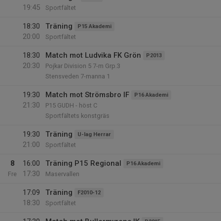
19:45
Sportfältet
18:30
Träning
P15 Akademi
20:00
Sportfältet
18:30
Match mot Ludvika FK Grön
P2013
20:30
Pojkar Division 5 7-m Grp.3
Stensveden 7-manna 1
19:30
Match mot Strömsbro IF
P16 Akademi
21:30
P15 GUDH - höst C
Sportfältets konstgräs
19:30
Träning
U-lag Herrar
21:00
Sportfältet
8
16:00
Träning P15 Regional
P16 Akademi
17:30
Fre
Maservallen
17:09
Träning
F2010-12
18:30
Sportfältet