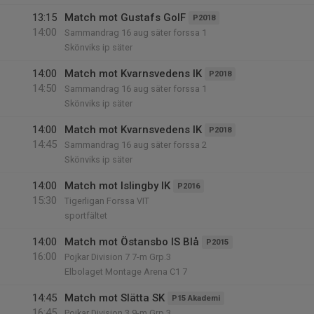
13:15
Match mot Gustafs GoIF
P2018
14:00
Sammandrag 16 aug säter forssa 1
Skönviks ip säter
14:00
Match mot Kvarnsvedens IK
P2018
14:50
Sammandrag 16 aug säter forssa 1
Skönviks ip säter
14:00
Match mot Kvarnsvedens IK
P2018
14:45
Sammandrag 16 aug säter forssa 2
Skönviks ip säter
14:00
Match mot Islingby IK
P2016
15:30
Tigerligan Forssa VIT
sportfältet
14:00
Match mot Östansbo IS Blå
P2015
16:00
Pojkar Division 7 7-m Grp.3
Elbolaget Montage Arena C1 7
14:45
Match mot Slätta SK
P15 Akademi
16:45
Pojkar Division 3 9-m Grp.3