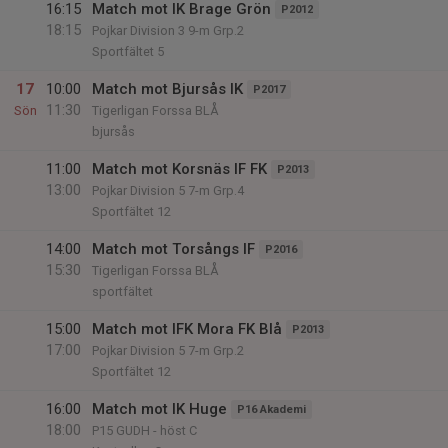
16:15
Match mot IK Brage Grön
P2012
18:15
Pojkar Division 3 9-m Grp.2
Sportfältet 5
17
10:00
Match mot Bjursås IK
P2017
11:30
Sön
Tigerligan Forssa BLÅ
bjursås
11:00
Match mot Korsnäs IF FK
P2013
13:00
Pojkar Division 5 7-m Grp.4
Sportfältet 12
14:00
Match mot Torsångs IF
P2016
15:30
Tigerligan Forssa BLÅ
sportfältet
15:00
Match mot IFK Mora FK Blå
P2013
17:00
Pojkar Division 5 7-m Grp.2
Sportfältet 12
16:00
Match mot IK Huge
P16 Akademi
18:00
P15 GUDH - höst C