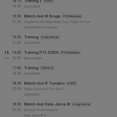
18:15
Träning 2
P2013
19:45
Sportfältet
19:30
Match mot IK Brage
P15 Akademi
21:30
Ungdoms DM-Miljönären Cup, Pojkar 14 9-m
Sportfältets konstgräs
19:30
Träning
U-lag Herrar
21:00
Sportfältet
15
14:30
Träning P15 GUDH
P16 Akademi
16:00
Fre
Maservallen
17:00
Träning
F2010-12
18:30
Sportfältet
18:30
Match mot IF Tunabro
P2013
20:30
Pojkar Division 5 7-m Grp.3
Gyllevallen
18:30
Match mot Dala-Järna IK
A-lag Herrar
20:30
Division 4 Herr Dalarna
Dala Järna IP A