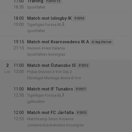
17:00
Träning
F2010-12
18:30
Sportfältet
18:00
Match mot Islingby IK
P2016
19:00
Tigerligan Forssa BLÅ
sportfältet
19:15
Match mot Kvarnsvedens IK A
A-lag Herrar
21:15
Division 4 Herr Dalarna
Sportfältets konstgräs
2
11:00
Match mot Östansbo IS
P2012
13:00
Lör
Pojkar Division 3 9-m Grp.2
Elbolaget Montage Arena B 9-m
11:00
Match mot IF Tunabro
P2017
12:30
Tigerligan Forssa BLÅ
gyllevallen
12:00
Match mot FC Järfälla
P2013
12:55
Matchcamp Sirius 9-manna
Johannesbäckskolans Konstgräs