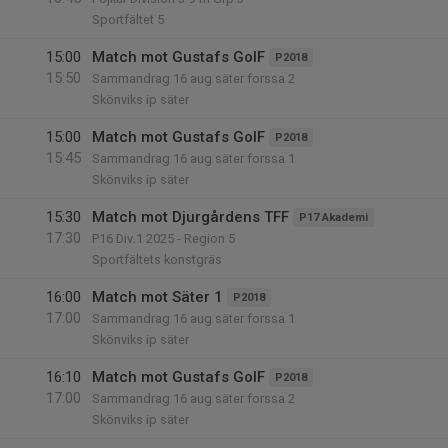
Sportfältet 5
15:00
Match mot Gustafs GoIF
P2018
15:50
Sammandrag 16 aug säter forssa 2
Skönviks ip säter
15:00
Match mot Gustafs GoIF
P2018
15:45
Sammandrag 16 aug säter forssa 1
Skönviks ip säter
15:30
Match mot Djurgårdens TFF
P17 Akademi
17:30
P16 Div.1 2025 - Region 5
Sportfältets konstgräs
16:00
Match mot Säter 1
P2018
17:00
Sammandrag 16 aug säter forssa 1
Skönviks ip säter
16:10
Match mot Gustafs GoIF
P2018
17:00
Sammandrag 16 aug säter forssa 2
Skönviks ip säter