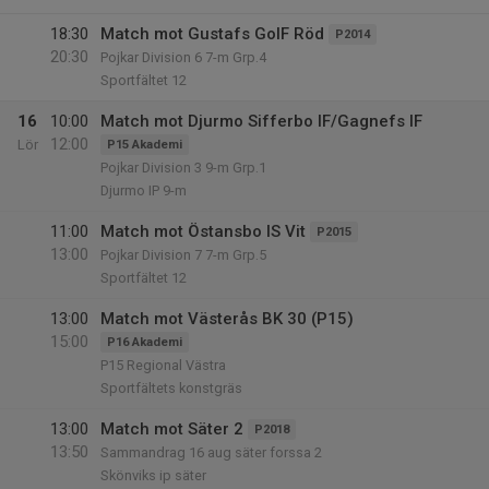
18:30
Match mot Gustafs GoIF Röd
P2014
20:30
Pojkar Division 6 7-m Grp.4
Sportfältet 12
16
10:00
Match mot Djurmo Sifferbo IF/Gagnefs IF
12:00
Lör
P15 Akademi
Pojkar Division 3 9-m Grp.1
Djurmo IP 9-m
11:00
Match mot Östansbo IS Vit
P2015
13:00
Pojkar Division 7 7-m Grp.5
Sportfältet 12
13:00
Match mot Västerås BK 30 (P15)
15:00
P16 Akademi
P15 Regional Västra
Sportfältets konstgräs
13:00
Match mot Säter 2
P2018
13:50
Sammandrag 16 aug säter forssa 2
Skönviks ip säter