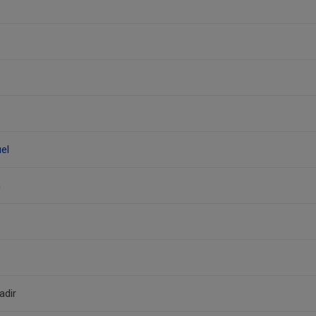
el
n
adir