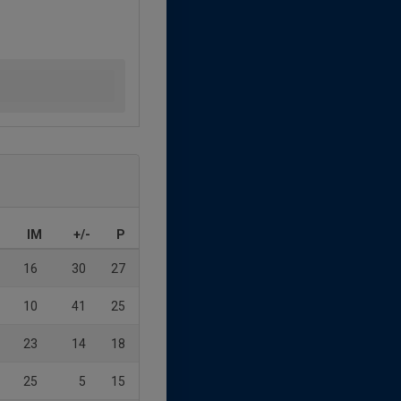
IM
+/-
P
16
30
27
10
41
25
23
14
18
25
5
15