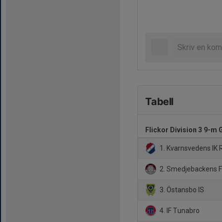
Tabell
Flickor Division 3 9-m 
1. Kvarnsvedens IK 
2. Smedjebackens 
3. Östansbo IS
4. IF Tunabro