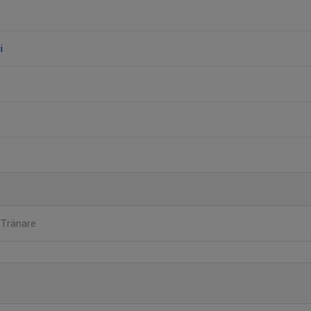
i
n
Tränare