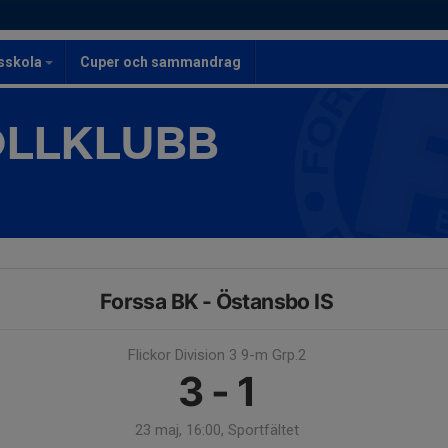
lsskola
Cuper och sammandrag
OLLKLUBB
Forssa BK - Östansbo IS
Flickor Division 3 9-m Grp.2
3 - 1
23 maj, 16:00, Sportfältet