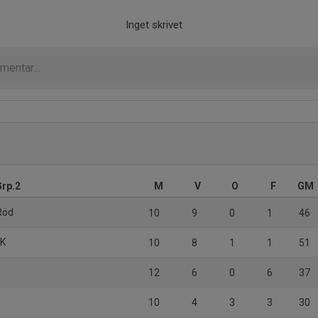
Inget skrivet
Grp.2
M
V
O
F
GM
Röd
10
9
0
1
46
FK
10
8
1
1
51
12
6
0
6
37
10
4
3
3
30