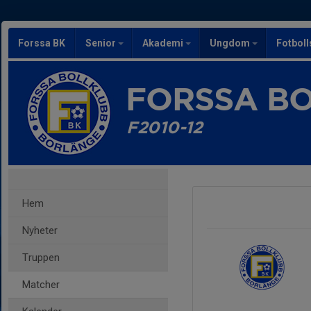
Forssa BK
Senior
Akademi
Ungdom
Fotbol
FORSSA B
F2010-12
Hem
Nyheter
Truppen
Matcher