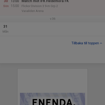
30
13:00
Match mot IFK Hedemora FK
15:00
Sön
Flickor Division 3 9-m Grp.2
Vasaliden Arena
v.36
31
Mån
Tillbaka till toppen