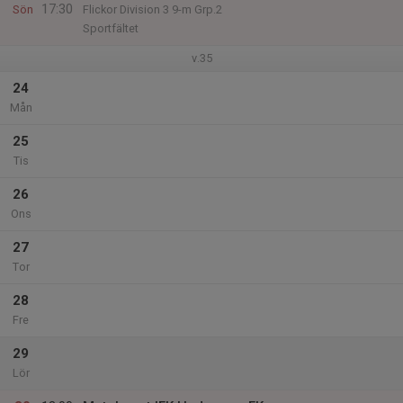
17:30
Sön
Flickor Division 3 9-m Grp.2
Sportfältet
v.35
24
Mån
25
Tis
26
Ons
27
Tor
28
Fre
29
Lör