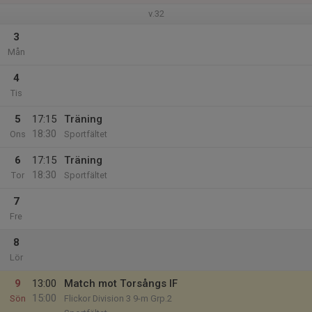
v.32
3
Mån
4
Tis
5
17:15
Träning
18:30
Ons
Sportfältet
6
17:15
Träning
18:30
Tor
Sportfältet
7
Fre
8
Lör
9
13:00
Match mot Torsångs IF
15:00
Sön
Flickor Division 3 9-m Grp.2