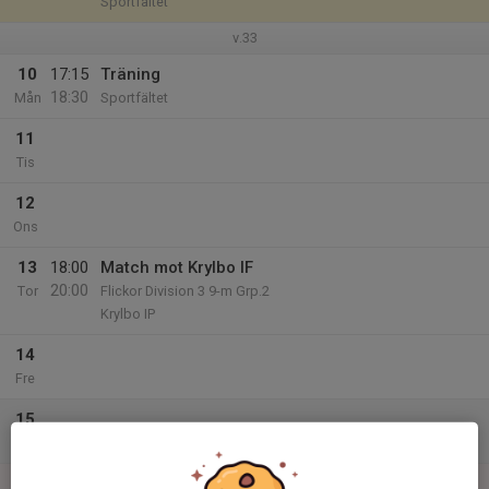
Sportfältet
v.33
10
17:15
Träning
18:30
Mån
Sportfältet
11
Tis
12
Ons
13
18:00
Match mot Krylbo IF
20:00
Tor
Flickor Division 3 9-m Grp.2
Krylbo IP
14
Fre
15
Lör
16