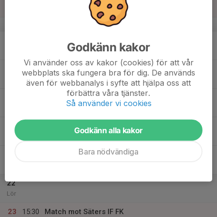
Sön
v.34
17
Godkänn kakor
Mån
Vi använder oss av kakor (cookies) för att vår
18
webbplats ska fungera bra för dig. De används
Tis
även för webbanalys i syfte att hjälpa oss att
förbättra våra tjänster.
19
Så använder vi cookies
Ons
20
Godkänn alla kakor
Tor
Bara nödvändiga
21
Fre
22
Lör
23
15:30
Match mot Säters IF FK