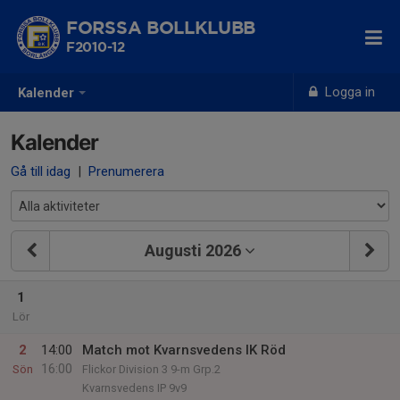
FORSSA BOLLKLUBB
F2010-12
Logga in
Kalender
Kalender
Gå till idag
|
Prenumerera
Augusti 2026
1
Lör
2
14:00
Match mot Kvarnsvedens IK Röd
16:00
Sön
Flickor Division 3 9-m Grp.2
Kvarnsvedens IP 9v9