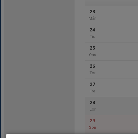
23
Mån
24
Tis
25
Ons
26
Tor
27
Fre
28
Lör
29
Sön