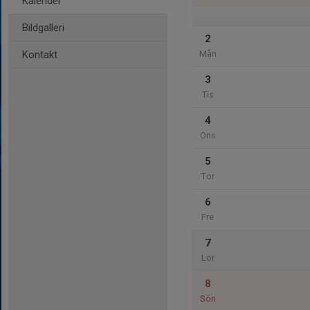
Kalender
Bildgalleri
2
Kontakt
Mån
3
Tis
4
Ons
5
Tor
6
Fre
7
Lör
8
Sön