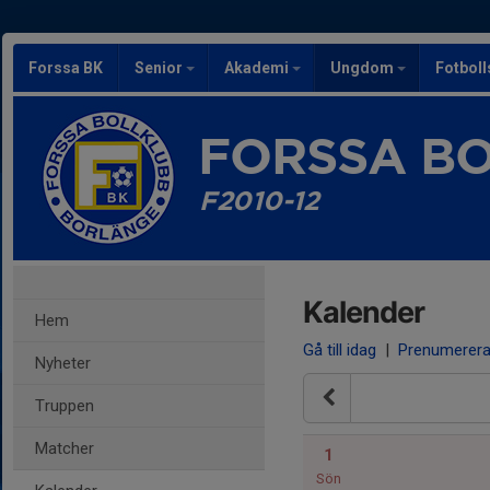
Forssa BK
Senior
Akademi
Ungdom
Fotbol
FORSSA B
F2010-12
Kalender
Hem
Gå till idag
|
Prenumerer
Nyheter
Truppen
Matcher
1
Sön