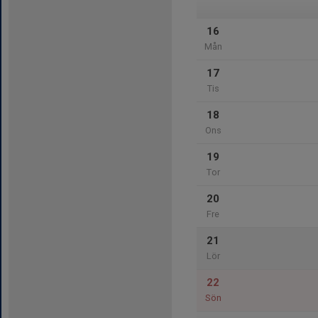
16
Mån
17
Tis
18
Ons
19
Tor
20
Fre
21
Lör
22
Sön