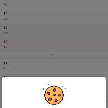
Tor
11
Fre
12
Lör
13
Sön
v.51
14
Mån
15
Tis
16
Ons
17