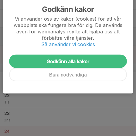
Tor
Godkänn kakor
18
Vi använder oss av kakor (cookies) för att vår
Fre
webbplats ska fungera bra för dig. De används
även för webbanalys i syfte att hjälpa oss att
19
förbättra våra tjänster.
Lör
Så använder vi cookies
20
Sön
Godkänn alla kakor
v.52
Bara nödvändiga
21
Mån
22
Tis
23
Ons
24