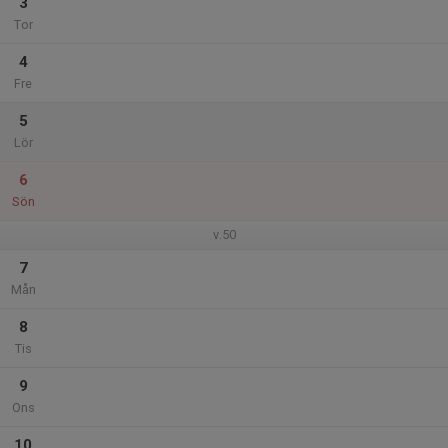
3
Tor
4
Fre
5
Lör
6
Sön
v.50
7
Mån
8
Tis
9
Ons
10