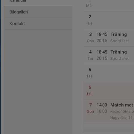
Kalender
Mån
Bildgalleri
2
Kontakt
Tis
3
18:45
Träning
20:15
Ons
Sportfältet
4
18:45
Träning
20:15
Tor
Sportfältet
5
Fre
6
Lör
7
14:00
Match mot
16:00
Sön
Flickor Divisi
Hagvallen 11