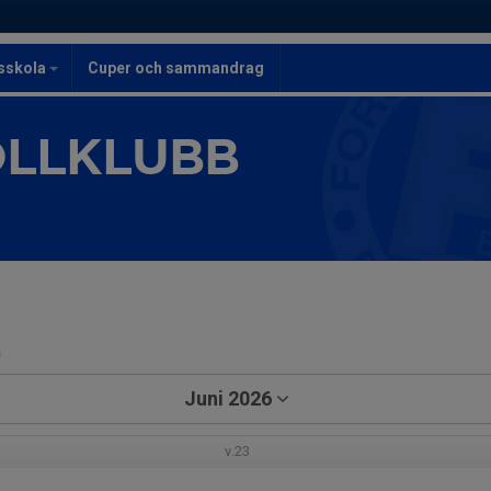
lsskola
Cuper och sammandrag
OLLKLUBB
a
Juni 2026
v.23