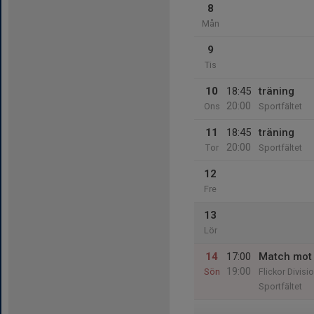
8
Mån
9
Tis
10
18:45
träning
20:00
Ons
Sportfältet
11
18:45
träning
20:00
Tor
Sportfältet
12
Fre
13
Lör
14
17:00
Match mot 
19:00
Sön
Flickor Divisi
Sportfältet