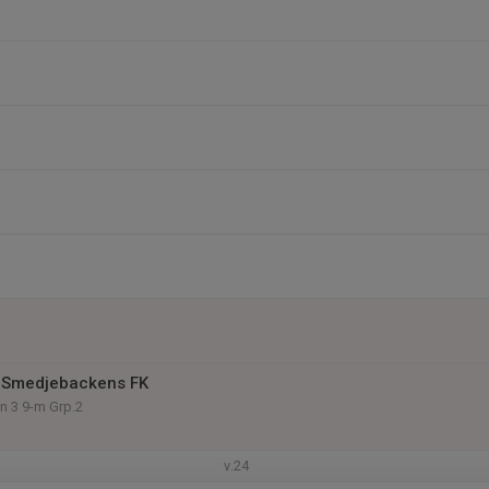
 Smedjebackens FK
on 3 9-m Grp.2
v.24