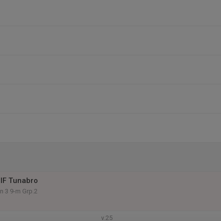
IF Tunabro
on 3 9-m Grp.2
v.25