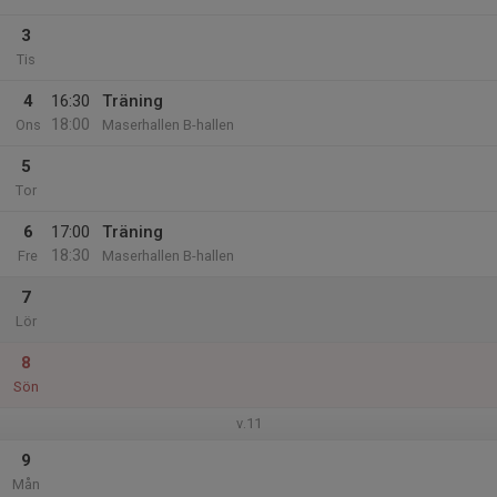
3
Tis
4
16:30
Träning
18:00
Ons
Maserhallen B-hallen
5
Tor
6
17:00
Träning
18:30
Fre
Maserhallen B-hallen
7
Lör
8
Sön
v.11
9
Mån