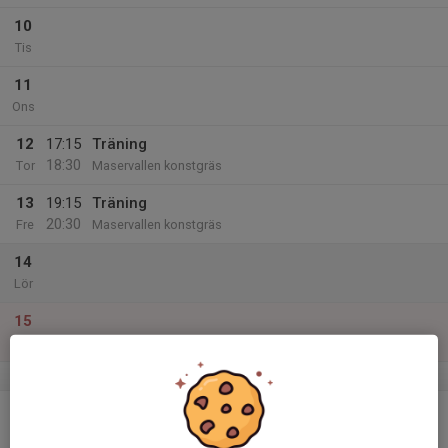
10
Tis
11
Ons
12
17:15
Träning
18:30
Tor
Maservallen konstgräs
13
19:15
Träning
20:30
Fre
Maservallen konstgräs
14
Lör
15
Sön
v.12
16
Mån