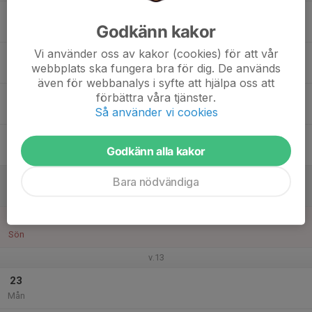
17
Godkänn kakor
Tis
Vi använder oss av kakor (cookies) för att vår
18
webbplats ska fungera bra för dig. De används
Ons
även för webbanalys i syfte att hjälpa oss att
19
17:15
Träning
förbättra våra tjänster.
18:30
Så använder vi cookies
Tor
Maservallen
20
19:15
Träning
Godkänn alla kakor
20:45
Fre
Maservallen
21
Bara nödvändiga
Lör
22
Sön
v.13
23
Mån